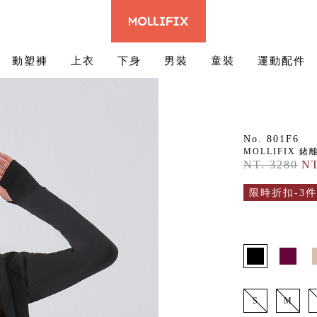
動塑褲
上衣
下身
男裝
童裝
運動配件
No. 801F6
MOLLIFIX 
NT. 3280
NT
限時折扣-3件
S
M