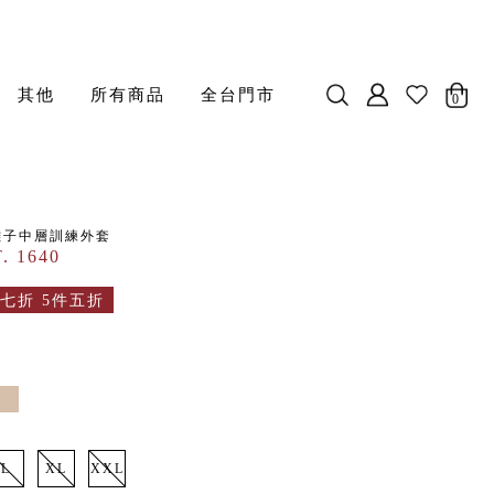
其他
所有商品
全台門市
0
鍺離子中層訓練外套
. 1640
七折 5件五折
L
XL
XXL