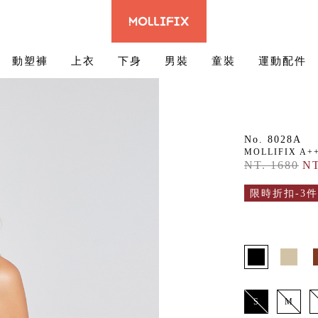
動塑褲
上衣
下身
男裝
童裝
運動配件
No. 8028A
MOLLIFIX 
NT. 1680
NT
限時折扣-3件
S
M