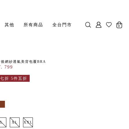
其他
所有商品
全台門市
0
A++後網紗透氣美背包覆BRA
. 799
七折 5件五折
L
XL
XXL