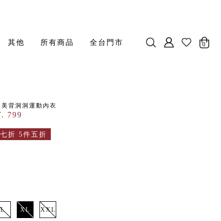
其他
所有商品
全台門市
0
交叉美背洞洞運動內衣
. 799
七折 5件五折
L
XL
XXL