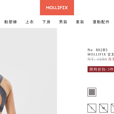
動塑褲
上衣
下身
男裝
童裝
運動配件
No. 802B5
MOLLIFIX 
NT. 1680
NT
限時折扣-3件
S
M