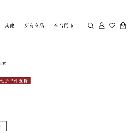
其他
所有商品
全台門市
0
上衣
七折 5件五折
L