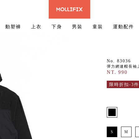
動塑褲
上衣
下身
男裝
童裝
運動配件
No. 83036
彈力網連帽長袖
NT. 990
限時折扣-3件
S
M