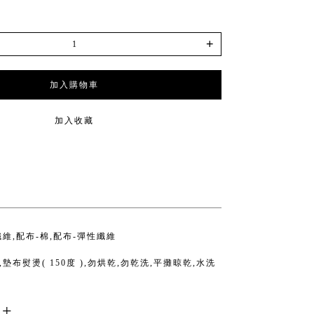
+
加入購物車
加入收藏
纖維,配布-棉,配布-彈性纖維
墊布熨燙( 150度 ),勿烘乾,勿乾洗,平攤晾乾,水洗