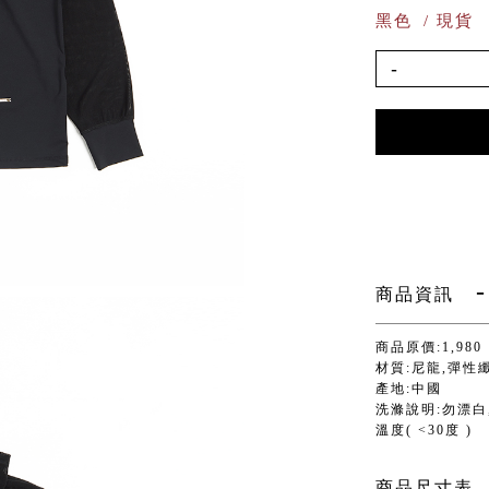
黑色
/ 現貨
-
商品資訊
商品原價:1,980
材質:尼龍,彈性
產地:中國
洗滌說明:勿漂白,
溫度( <30度 )
商品尺寸表