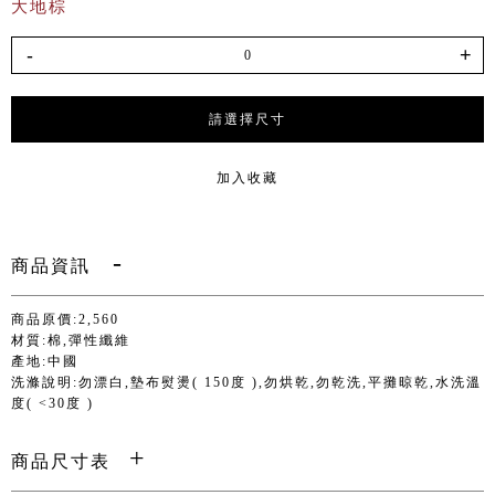
大地棕
-
+
請選擇尺寸
加入收藏
商品資訊
商品原價:2,560
材質:棉,彈性纖維
產地:中國
洗滌說明:勿漂白,墊布熨燙( 150度 ),勿烘乾,勿乾洗,平攤晾乾,水洗溫
度( <30度 )
商品尺寸表