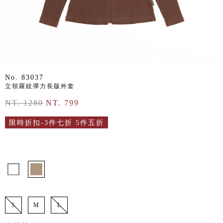
No. 83037
立領羅紋彈力長版外套
NT. 1280
NT. 799
限時折扣-3件七折 5件五折
S
M
L