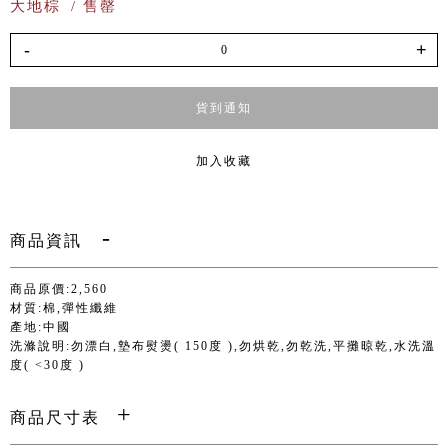
大地棕
/ 售罄
-
+
貨到通知
加入收藏
商品資訊
商品原價:2,560
材質:棉,彈性纖維
產地:中國
洗滌說明:勿漂白,墊布熨燙( 150度 ),勿烘乾,勿乾洗,平攤晾乾,水洗溫
度( <30度 )
商品尺寸表