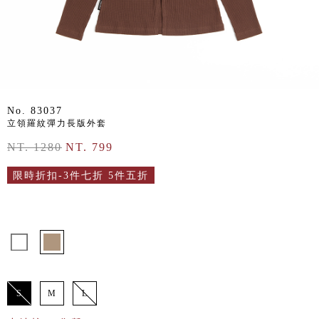
No. 83037
立領羅紋彈力長版外套
NT. 1280
NT. 799
限時折扣-3件七折 5件五折
S
M
L