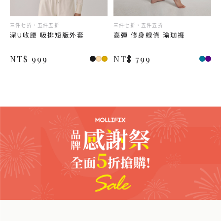
三件七折，五件五折
三件七折，五件五折
深U收腰 吸排短版外套
高彈 修身線條 瑜珈褲
NT$ 999
NT$ 799