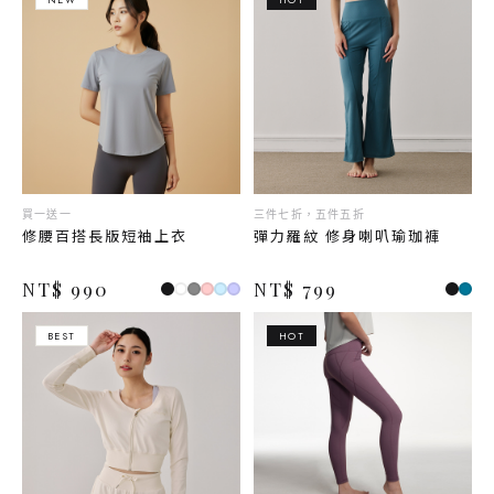
買一送一
三件七折，五件五折
修腰百搭長版短袖上衣
彈力羅紋 修身喇叭瑜珈褲
NT$ 990
NT$ 799
BEST
HOT